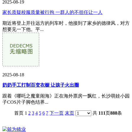
2025-08-19
家长质疑校服质量被行拘 一群人的不担任让一人
期近将登上开往远方的列车时，他接到了家乡的德律风，对方
想要见一下他。平...
2025-08-18
奶奶手工打制百变衣橱 让孩子火出圈
跟着《哪吒之魔童闹海》正在海外票房一飘红，长沙萌娃小园
子COS片子脚色结界...
首页 1
2
3
4
5
6
7
下一页
末页
共
111
页
888
条