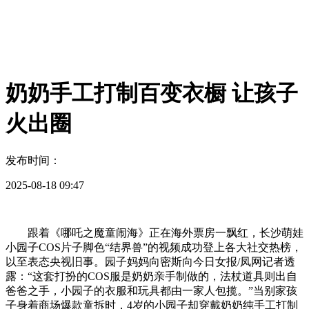
奶奶手工打制百变衣橱 让孩子
火出圈
发布时间：
2025-08-18 09:47
跟着《哪吒之魔童闹海》正在海外票房一飘红，长沙萌娃
小园子COS片子脚色“结界兽”的视频成功登上各大社交热榜，
以至表态央视旧事。园子妈妈向密斯向今日女报/凤网记者透
露：“这套打扮的COS服是奶奶亲手制做的，法杖道具则出自
爸爸之手，小园子的衣服和玩具都由一家人包揽。”当别家孩
子身着商场爆款童拆时，4岁的小园子却穿戴奶奶纯手工打制