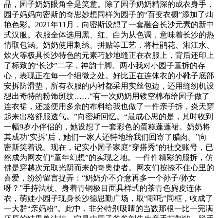
品，园子奶奶眼角全是笑意。除了园子奶奶精深的成衣身手，
园子妈妈向密斯的奇思妙想同样为园子的“百变衣橱”添加了灿
艳色彩。2021年11月，向密斯设想了一套融合长沙元素的新中
式汉服。衣服全体选用黑、红、白为从色调，意味着长沙的热
情取包涵。奶奶使用刺绣、拼贴等工艺，将杜鹃花、湘江水、
炊火等极具长沙特色的元素巧妙地缝正在衣服上，背后还印上
了标致的“长沙”二字，神韵十脚。两小我对小园子童拆的存
心，表现正在每一个细微之处。好比正在连体衣的小靴子底部
安拆防滑垫，所有衣服的内衬都采用实丝包边，还用缝纫机设
想出奇特的粉饰斑纹……“有一次奶奶用镂空棉布给园子做了
连衣裙，还趁便用多余的布料给我也做了一件亲子拆，炎天穿
起来出格舒服透气。”向密斯回忆。“最成心思的是，其时收到
一幅9岁小伴侣的，她设想了一套彩色的蛋糕蓬蓬裙。奶奶将
其成功‘实拆’后，她们一家人还特地给我们回寄了腊肉。”向
密斯笑着说。现在，记实小园子家庭“穿搭秀”的社交账号，已
然成为网友们“童年幻想”的实现之地。一件件精彩的服拆，仿
佛是穿越次元取光阴而来的奇奥使者。网友们按捺不住心里的
喜爱，纷纷留言捉弄：“奶奶介不介意再多一个孙子/孙女
呀？”手持法杖、身着青铜极目面具样式的茶青色麂皮连体
衣，萌娃小园子现身长沙德思勤广场，取“哪吒”同框，收成了
一大群“亲妈粉”。此中，非分特别吸睛的当数那根一比一完满