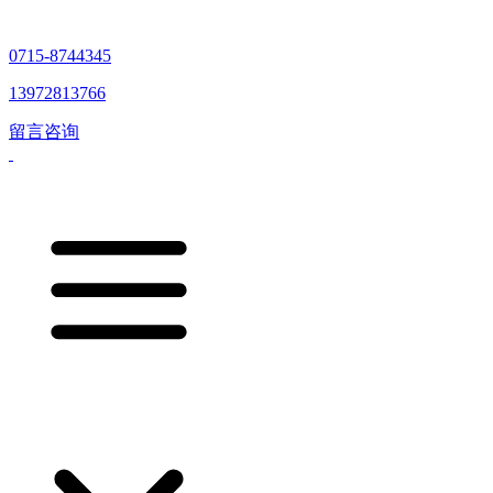
0715-8744345
13972813766
留言咨询