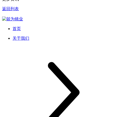
返回列表
首页
关于我们