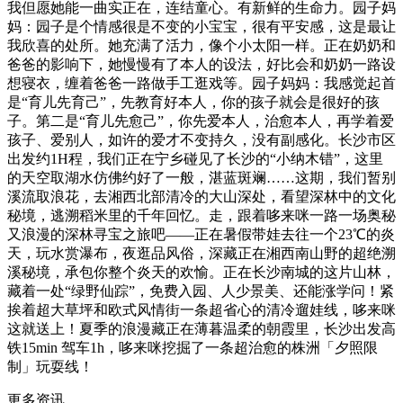
我但愿她能一曲实正在，连结童心。有新鲜的生命力。园子妈
妈：园子是个情感很是不变的小宝宝，很有平安感，这是最让
我欣喜的处所。她充满了活力，像个小太阳一样。正在奶奶和
爸爸的影响下，她慢慢有了本人的设法，好比会和奶奶一路设
想寝衣，缠着爸爸一路做手工逛戏等。园子妈妈：我感觉起首
是“育儿先育己”，先教育好本人，你的孩子就会是很好的孩
子。第二是“育儿先愈己”，你先爱本人，治愈本人，再学着爱
孩子、爱别人，如许的爱才不变持久，没有副感化。长沙市区
出发约1H程，我们正在宁乡碰见了长沙的“小纳木错”，这里
的天空取湖水仿佛约好了一般，湛蓝斑斓……这期，我们暂别
溪流取浪花，去湘西北部清冷的大山深处，看望深林中的文化
秘境，逃溯稻米里的千年回忆。走，跟着哆来咪一路一场奥秘
又浪漫的深林寻宝之旅吧——正在暑假带娃去往一个23℃的炎
天，玩水赏瀑布，夜逛品风俗，深藏正在湘西南山野的超绝溯
溪秘境，承包你整个炎天的欢愉。正在长沙南城的这片山林，
藏着一处“绿野仙踪”，免费入园、人少景美、还能涨学问！紧
挨着超大草坪和欧式风情街一条超省心的清冷遛娃线，哆来咪
这就送上！夏季的浪漫藏正在薄暮温柔的朝霞里，长沙出发高
铁15min 驾车1h，哆来咪挖掘了一条超治愈的株洲「夕照限
制」玩耍线！
更多资讯