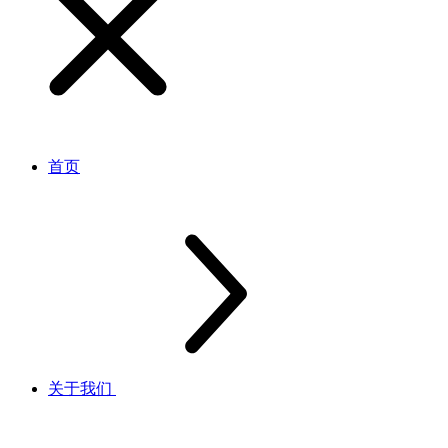
首页
关于我们