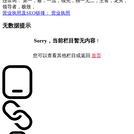
违禁词： 第一，最，一流，领先，独一无二，王者，龙头，
领导者，极致，
营业执照及SEO链接： 营业执照
无数据提示
Sorry，当前栏目暂无内容
！
您可以查看其他栏目或返回
首页