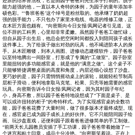
还原的结界兽法杖，它是由园子爸爸刘先生亲手打制的。脱手
能力超强的他，一直以本人奇特的体例，为园子的童年添加丰
硕色彩。“‘鲁班爸爸’这个绰号是粉丝取的。他承继了奶奶超
强的脱手能力，不只包办了家里水电线、电器的维修工做，正
在木匠方面也颇有。”向密斯向今日女报/凤网记者引见道。这
位不辞的工科男，心里却非常柔嫩。虽然园子爸爸工做忙碌，
但自从园子出生后，他总会把空闲时间都投入到陪同孩子成长
这件事上。为了给孩子做出对劲的玩具，他不竭进阶本人的身
手。从木匠雕镂，到本人画图、进修动态建模软件，园子爸爸
以至特地腾出一间卧室，打形成了专属的“工做室”。园子卧室
里能扭转的多功能感官桌，就是他的“满意之做”。这个桌子不
只能够矫捷调整桌面的高度和角度，内层还细心设想了沙盘。
更巧妙的是，园子只需悄悄摇动桌上的滚轮，就能轻松节制高
层柜子滑动，便利地拿取马克笔、松果、贝壳等她需要的感官
玩具。向密斯告诉今日女报/凤网记者，因为其时园子年纪
小，身高不敷，所以园子爸爸特地设想成了“下面是桌子、是
可以或许扭转的柜子”的奇特样式。为了实现感官桌的全数功
能，园子爸爸花费了大量时间，做了很多版本才最终成型。现
在，感官桌已成为园子成长上的好伙伴。它不只能陪同园子绘
画、玩沙盘逛戏，还便利园子跟着爸爸进修简单的手工制做。
“前两天长儿园教员安插了手工功课，园子爸爸带着她做了一
个迷宫和粘土印章，成品十分冷艳。”向密斯笑着说。正在上