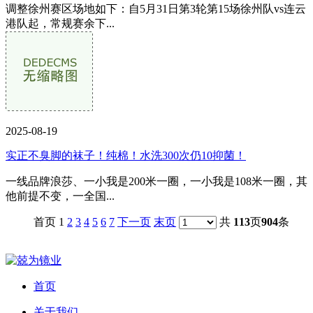
调整徐州赛区场地如下：自5月31日第3轮第15场徐州队vs连云
港队起，常规赛余下...
2025-08-19
实正不臭脚的袜子！纯棉！水洗300次仍10抑菌！
一线品牌浪莎、一小我是200米一圈，一小我是108米一圈，其
他前提不变，一全国...
首页 1
2
3
4
5
6
7
下一页
末页
共
113
页
904
条
首页
关于我们