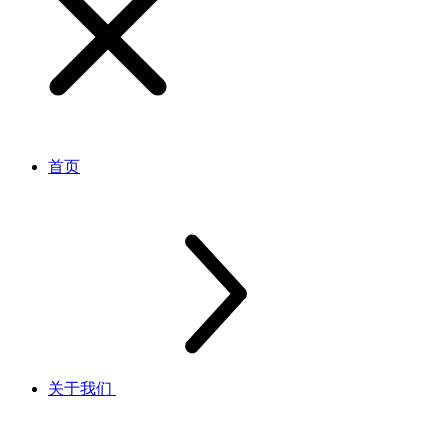
首页
关于我们