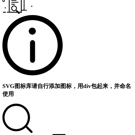
SVG图标库
请自行添加图标，用div包起来，并命名
使用