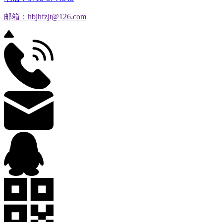
邮箱：hbjhfzjt@126.com