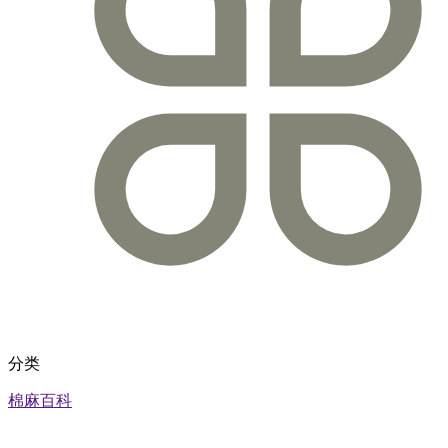
分类
棉麻百科