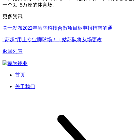
一个3。5万座的体育场。
更多资讯
关于发布2022年渝乌科技合做项目标申报指南的通
“苏超”用上专业脚球场！：姑苏队将从场更改
返回列表
首页
关于我们