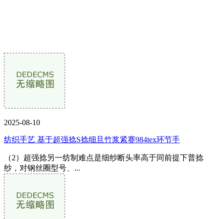
2025-08-10
纺织手艺 基于超强捻S捻细旦竹浆紧赛984tex环节手
（2）超强捻另一纺制难点是细纱断头率高于同前提下普捻
纱，对钢丝圈型号、...