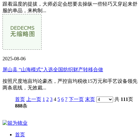
跟着温度的提拔，大师必定会想要去操纵一些轻巧又穿起来舒
服的单品，来构制...
2025-08-06
屏山县 “山海模式”入选全国纺织财产转移合做
按照尺度地亩均论豪杰，严控亩均税收15万元和手艺设备领先
两条底线，无效裁...
首页
上一页
1
2
3
4
5
6
7
下一页
末页
共
111
页
888
条
首页