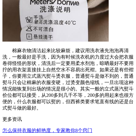
棉麻衣物清洁起来比较麻烦，建议用洗衣液先泡泡再清
洗，一般最好是手洗，因为有时候洗衣机的力度过大会把衣服
卷得怪怪的形状，清洗后一定要用柔水剂泡，晾晒最好不要用
拧的用衣架直接挂上自然空水不容易出死褶。如果还是有些褶
子，你要用立式蒸汽熨斗烫衣服，普通熨斗是做不到的，普通
熨斗只会让棉麻的衣服变硬，过烫变颜色缩线，一旦出现这种
情况能恢复到出场的情况是很小的。其实一般的立式蒸汽熨斗
价位都可以接受，从200多到几千不等，200多的用起来也很方
便的，什么衣服都可以熨的，但西裤类要求笔直有线的还是台
式熨斗做的最好。
更多资讯
怎么保持衣服的鲜艳度，专家教你8个窍门