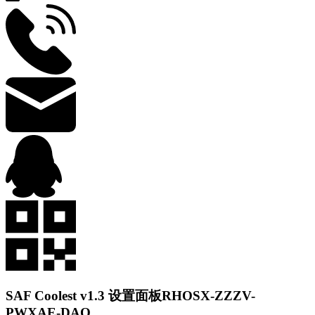
SAF Coolest v1.3 设置面板
RHOSX-ZZZV-
PWXAE-DAQ