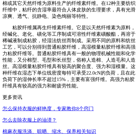
棉或其它天然纤维为原料生产的纤维素纤维。在12种主要纺织
纤维中，粘纤的含湿率最符合人体皮肤的生理要求，具有光滑
凉爽、透气、抗静电、染色绚丽等特性。
粘胶纤维属再生纤维素纤维。它是以天然纤维素为原料，
经碱化、老化、磺化等工序制成可溶性纤维素磺酸酯，再溶于
稀碱液制成粘胶，经湿法纺丝而制成。采用不同的原料和纺丝
工艺，可以分别得到普通粘胶纤维，高湿模量粘胶纤维和高强
力粘胶纤维等。普通粘胶纤维具有一般的物理机械性能和化学
性能，又分棉型、毛型和长丝型，俗称人造棉、人造毛和人造
丝。高湿模量粘胶纤维具有较高的聚合度、强力和湿模量。这
种纤维在湿态下单位线密度每特可承受22.0cN的负荷，且在此
负荷下的湿伸长率不超过15%，主要有富强纤维。高强力粘胶
纤维具有较高的强力和耐疲劳性能。
更多资讯
怎么保持衣服的鲜艳度，专家教你8个窍门
怎么去除衣服上的油渍？
棉麻衣服洗涤、晾晒、缩水、保养相关知识