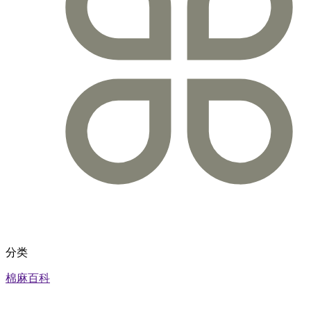
分类
棉麻百科