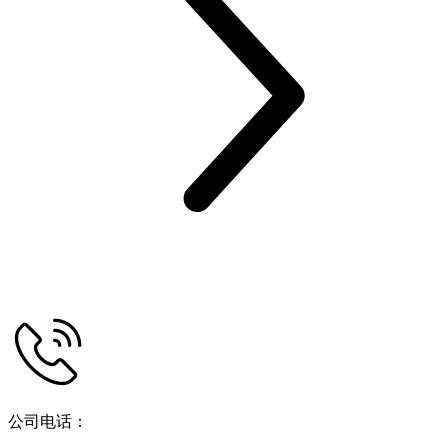
公司电话：