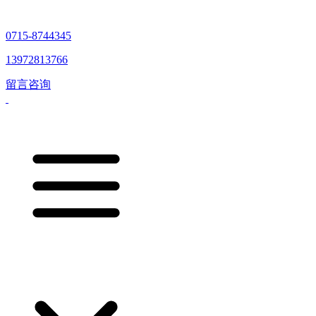
0715-8744345
13972813766
留言咨询