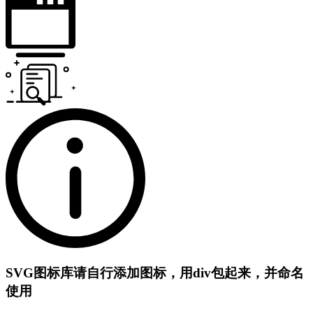
SVG图标库
请自行添加图标，用div包起来，并命名
使用