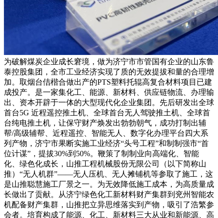
为破解煤炭企业成长窘境，做为济宁市市管国有企业的山东鲁
泰控股集团，全市工业经济实现了质的无效提拔和量的合理增
加。取烟台佶楷合做出产的PTS塑料托辊高复合材料项目已建
成投产。是一家集化工、能源、新材料、供应链物流、办理输
出、资本开辟于一体的大型现代化企业集团。先后研发出全球
首台5G 近程遥控推土机、全球首台无人驾驶推土机、全球首
台纯电推土机，让保守财产焕发出勃勃朝气，成功打制出辅
帮/高级辅帮、近程遥控、智能无人、数字化办理平台四大系
列产物，济宁市果断实施工业经济“头号工程”和制制强市“首
位计谋”，提拔30%到50%。鞭策了制制业向高端化、智能
化、绿色化成长，山推工程机械股份无限公司（以下简称山
推）“无人机群”——无人压机、无人摊铺机等参取了施工，这
是山推聪慧施工厂景之一。为无效降低施工成本，为高质量成
长做出了贡献。从济宁绿色化工新材料财产集群到兖州智能农
机配备财产集群，山推把立异思维落实到产物，吸引了浩繁参
会者。培育构成了能源、化工、新材料三大从业和新能源、高