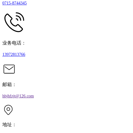
0715-8744345
业务电话：
13972813766
邮箱：
hbjhfzjt@126.com
地址：