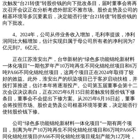
次触发“台21转债”转股价钱的向下批改条目，届时董事会将再
次召开会议正在分析考虑外部宏不雅市场、股价走势及公司的
根基环境等多沉要素后，决定能否行使“台21转债”转股价钱的
向下批改。
4。2024年，公司从停业务收入增加，毛利率提拔，净利
润同比大幅增加，估计实现归属于母公司所有者的净利润为7
亿元到7。6亿元。
正在江苏淮安出产，台华新材的“绿色多功能锦纶新材料
一体化项目”一期包罗年产10万吨再生不同化锦纶丝项目和6万
吨PA66不同化锦纶丝项目，这两个项目正在2024年取得了较
好的效益。此外，淮安出产的织染项目已于客岁启动扶植，并
按打算推进，估计本年将逐渐投产。公司第五届董事会第十二
次会议决议表白，正在2025年6月15日前若触发转股价钱下修
条目，董事会不会提出下修方案。从2025年6月16日起，董事
会将按照市场、股价走势及公司根基环境等要素，决定能否行
使转股价钱下修。
公司“绿色多功能锦纶新材料一体化项目”一期有两个项
目，别离为年产10万吨再生不同化锦纶丝项目和6万吨PA66不
同化锦纶丝项目(PA66不同化锦纶丝项目规划产能为12万吨，