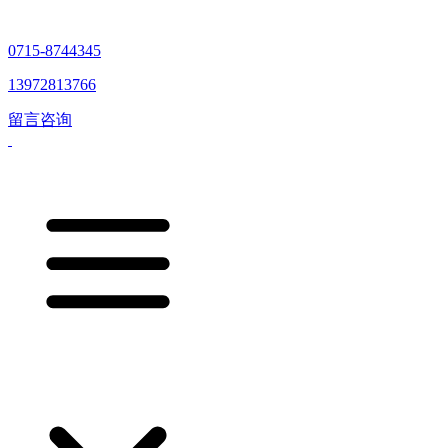
0715-8744345
13972813766
留言咨询