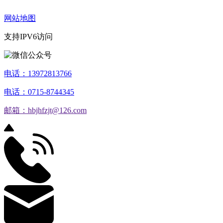
网站地图
支持IPV6访问
电话：13972813766
电话：0715-8744345
邮箱：hbjhfzjt@126.com