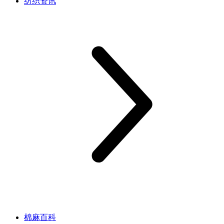
纺织资讯
棉麻百科