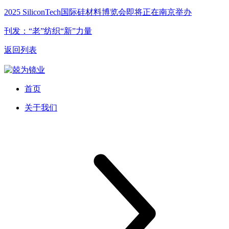
2025 SiliconTech国际硅材料博览会即将正在南京举办
刊发：“老”纺织“新”力量
返回列表
首页
关于我们