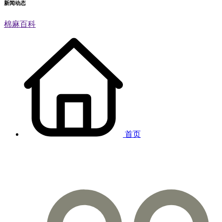
新闻动态
棉麻百科
首页